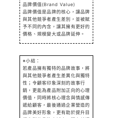
品牌價值(Brand Value)
品牌價值是品牌的核心，讓品牌
與其他競爭者產生差別，並被賦
予不同的內含，讓其擁有更好的
價格、規模變大或品牌延伸。
※小結：
若產品擁有獨特的品牌故事，將
與其他競爭者產生差異化與獨特
性；令顧客印象深刻的故事行
銷，更能為產品附加正向的心理
價值，同時將核心理念與情感傳
遞給顧客，最後通過企業營造的
品牌美好形象，更有助於提升目