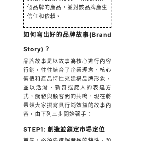
個品牌的產品，並對該品牌產生
信任和依賴。
如何寫出好的品牌故事(Brand
Story)？
品牌故事是以故事為核心進行內容
行銷，往往結合了企業理念、核心
價值和產品特性來建構品牌形象，
並以活潑、新奇或感人的表達方
式，觸發與顧客間的共鳴，現在將
帶領大家撰寫具行銷效益的故事內
容，由下列三步開始著手：
STEP1: 創造並鎖定市場定位
首先，必須先瞭解產品的特性、預