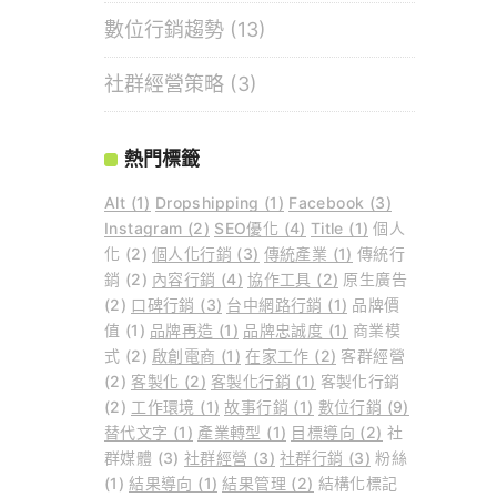
數位行銷趨勢
(13)
社群經營策略
(3)
熱門標籤
Alt
(1)
Dropshipping
(1)
Facebook
(3)
Instagram
(2)
SEO優化
(4)
Title
(1)
個人
化
(2)
個人化行銷
(3)
傳統產業
(1)
傳統行
銷
(2)
內容行銷
(4)
協作工具
(2)
原生廣告
(2)
口碑行銷
(3)
台中網路行銷
(1)
品牌價
值
(1)
品牌再造
(1)
品牌忠誠度
(1)
商業模
式
(2)
啟創電商
(1)
在家工作
(2)
客群經營
(2)
客製化
(2)
客製化行銷
(1)
客製化行銷
(2)
工作環境
(1)
故事行銷
(1)
數位行銷
(9)
替代文字
(1)
產業轉型
(1)
目標導向
(2)
社
群媒體
(3)
社群經營
(3)
社群行銷
(3)
粉絲
(1)
結果導向
(1)
結果管理
(2)
結構化標記